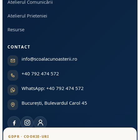
Atelierul Comunicării
Atelierul Prieteniei
Resurse
CONTACT
info@scoalacunoasterii.ro
+40 792 474 572
WhatsApp: +40 792 474 572
București, Bulevardul Carol 45
GDPR · COOKIE-URI